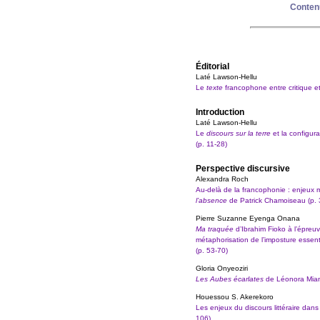
Conten
Éditorial
Laté Lawson-Hellu
Le
texte
francophone entre critique et 
Introduction
Laté Lawson-Hellu
Le
discours sur la terre
et la configu
(p. 11-28)
Perspective discursive
Alexandra Roch
Au-delà de la francophonie : enjeux
l’absence
de Patrick Chamoiseau (p. 
Pierre Suzanne Eyenga Onana
Ma traquée
d’Ibrahim Fioko à l’épreu
métaphorisation de l’imposture essent
(p. 53-70)
Gloria Onyeoziri
Les Aubes écarlates
de Léonora Miano 
Houessou S. Akerekoro
Les enjeux du discours littéraire dans
106)