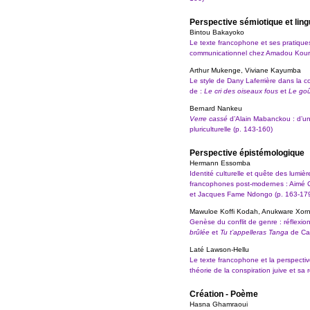
Perspective sémiotique et ling
Bintou Bakayoko
Le texte francophone et ses pratique
communicationnel chez Amadou Kour
Arthur Mukenge, Viviane Kayumba
Le style de Dany Laferrière dans la c
de :
Le cri des oiseaux fous
et
Le goût
Bernard Nankeu
Verre cassé
d’Alain Mabanckou : d’un
pluriculturelle (p. 143-160)
Perspective épistémologique
Hermann Essomba
Identité culturelle et quête des lumi
francophones post-modernes : Aimé 
et Jacques Fame Ndongo (p. 163-17
Mawuloe Koffi Kodah, Anukware Xor
Genèse du conflit de genre : réflexio
brûlée
et
Tu t’appelleras Tanga
de Cal
Laté Lawson-Hellu
Le texte francophone et la perspectiv
théorie de la conspiration juive et sa
Création - Poème
Hasna Ghamraoui