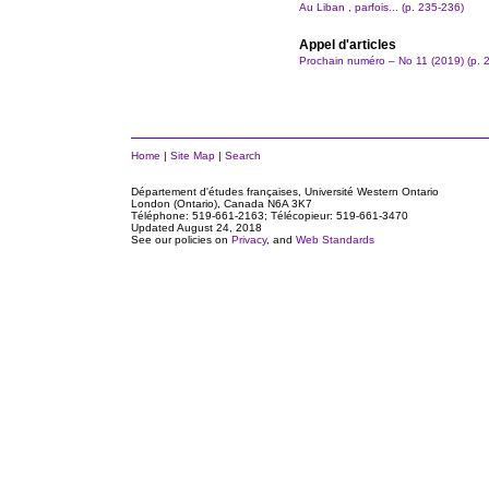
Au Liban , parfois... (p. 235-236)
Appel d'articles
Prochain numéro – No 11 (2019) (p. 
Home
|
Site Map
|
Search
Département d'études françaises, Université Western Ontario
London (Ontario), Canada N6A 3K7
Téléphone: 519-661-2163; Télécopieur: 519-661-3470
Updated
August 24, 2018
See our policies on
Privacy
, and
Web Standards